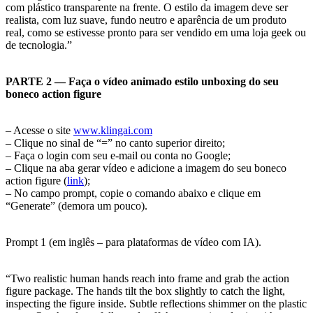
com plástico transparente na frente. O estilo da imagem deve ser
realista, com luz suave, fundo neutro e aparência de um produto
real, como se estivesse pronto para ser vendido em uma loja geek ou
de tecnologia.”
PARTE 2 — Faça o vídeo animado estilo unboxing do seu
boneco action figure
– Acesse o site
www.klingai.com
– Clique no sinal de “=” no canto superior direito;
– Faça o login com seu e-mail ou conta no Google;
– Clique na aba gerar vídeo e adicione a imagem do seu boneco
action figure (
link
);
– No campo prompt, copie o comando abaixo e clique em
“Generate” (demora um pouco).
Prompt 1 (em inglês – para plataformas de vídeo com IA).
“Two realistic human hands reach into frame and grab the action
figure package. The hands tilt the box slightly to catch the light,
inspecting the figure inside. Subtle reflections shimmer on the plastic