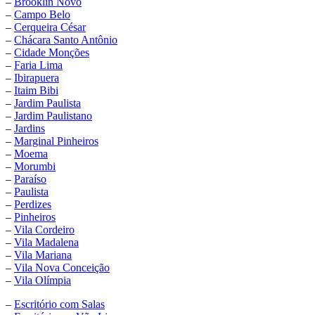
–
Brooklin Novo
–
Campo Belo
–
Cerqueira César
–
Chácara Santo Antônio
–
Cidade Monções
–
Faria Lima
–
Ibirapuera
–
Itaim Bibi
–
Jardim Paulista
–
Jardim Paulistano
–
Jardins
–
Marginal Pinheiros
–
Moema
–
Morumbi
–
Paraíso
–
Paulista
–
Perdizes
–
Pinheiros
–
Vila Cordeiro
–
Vila Madalena
–
Vila Mariana
–
Vila Nova Conceição
–
Vila Olímpia
–
Escritório com Salas