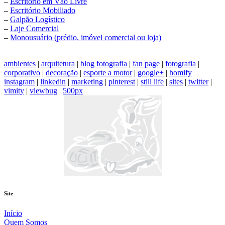
–
Escritório em Vão Livre
–
Escritório Mobiliado
–
Galpão Logístico
–
Laje Comercial
–
Monousuário (prédio, imóvel comercial ou loja)
ambientes
|
arquitetura
|
blog fotografia
|
fan page
|
fotografia
|
corporativo
|
decoração
|
esporte a motor
|
google+
|
homify
instagram
|
linkedin
|
marketing
|
pinterest
|
still life
|
sites
|
twitter
|
vimity
|
viewbug
|
500px
Site
Início
Quem Somos