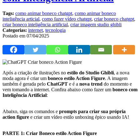
Tags:
como animar boneco chatgpt
,
como animar boneco
inteligência articial
,
como fazer vídeo chatgpt
,
criar boneco chatgpt
,
criar boneco inteligência artificial
,
criar imagem studio ghibli
Categorias:
internet
,
tecnologia
Postado em 07/04/2025
Após a criação de ilustrações no
estilo do Studio Ghibli
, a nova
moda agora é criar um
boneco estilo Action Figure
. A imagem
também é gerada pelo
ChatGPT
e é a
nova trend
do momento e
vem tomando a internet. Confira abaixo como fazer um
boneco com
Inteligência Artificial
:
Abaixo, siga os comandos e
prompts para criar sua própria
action figure
e criar um vídeo estilo unboxing épico usando IA!
PARTE 1: Criar Boneco estilo Action Figure