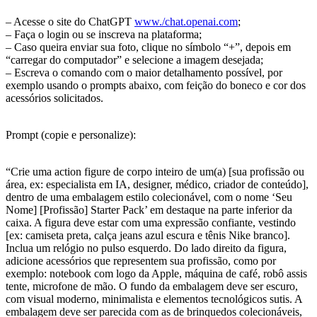
– Acesse o site do ChatGPT
www./chat.openai.com
;
– Faça o login ou se inscreva na plataforma;
– Caso queira enviar sua foto, clique no símbolo “+”, depois em
“carregar do computador” e selecione a imagem desejada;
– Escreva o comando com o maior detalhamento possível, por
exemplo usando o prompts abaixo, com feição do boneco e cor dos
acessórios solicitados.
Prompt (copie e personalize):
“Crie uma action figure de corpo inteiro de um(a) [sua profissão ou
área, ex: especialista em IA, designer, médico, criador de conteúdo],
dentro de uma embalagem estilo colecionável, com o nome ‘Seu
Nome] [Profissão] Starter Pack’ em destaque na parte inferior da
caixa. A figura deve estar com uma expressão confiante, vestindo
[ex: camiseta preta, calça jeans azul escura e tênis Nike branco].
Inclua um relógio no pulso esquerdo. Do lado direito da figura,
adicione acessórios que representem sua profissão, como por
exemplo: notebook com logo da Apple, máquina de café, robô assis
tente, microfone de mão. O fundo da embalagem deve ser escuro,
com visual moderno, minimalista e elementos tecnológicos sutis. A
embalagem deve ser parecida com as de brinquedos colecionáveis,