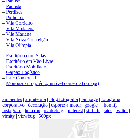
–
Paraíso
–
Paulista
–
Perdizes
–
Pinheiros
–
Vila Cordeiro
–
Vila Madalena
–
Vila Mariana
–
Vila Nova Conceição
–
Vila Olímpia
–
Escritório com Salas
–
Escritório em Vão Livre
–
Escritório Mobiliado
–
Galpão Logístico
–
Laje Comercial
–
Monousuário (prédio, imóvel comercial ou loja)
ambientes
|
arquitetura
|
blog fotografia
|
fan page
|
fotografia
|
corporativo
|
decoração
|
esporte a motor
|
google+
|
homify
instagram
|
linkedin
|
marketing
|
pinterest
|
still life
|
sites
|
twitter
|
vimity
|
viewbug
|
500px