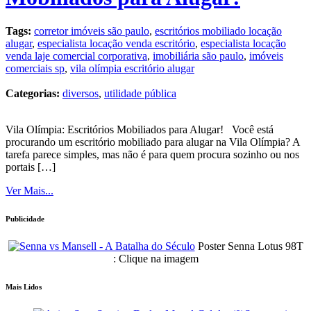
Tags:
corretor imóveis são paulo
,
escritórios mobiliado locação
alugar
,
especialista locação venda escritório
,
especialista locação
venda laje comercial corporativa
,
imobiliária são paulo
,
imóveis
comerciais sp
,
vila olímpia escritório alugar
Categorias:
diversos
,
utilidade pública
Vila Olímpia: Escritórios Mobiliados para Alugar! Você está
procurando um escritório mobiliado para alugar na Vila Olímpia? A
tarefa parece simples, mas não é para quem procura sozinho ou nos
portais […]
Ver Mais...
Publicidade
Poster Senna Lotus 98T
: Clique na imagem
Mais Lidos