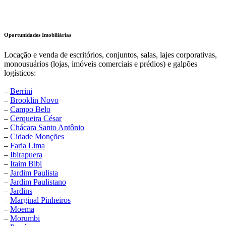
Oportunidades Imobiliárias
Locação e venda de escritórios, conjuntos, salas, lajes corporativas,
monousuários (lojas, imóveis comerciais e prédios) e galpões
logísticos:
–
Berrini
–
Brooklin Novo
–
Campo Belo
–
Cerqueira César
–
Chácara Santo Antônio
–
Cidade Monções
–
Faria Lima
–
Ibirapuera
–
Itaim Bibi
–
Jardim Paulista
–
Jardim Paulistano
–
Jardins
–
Marginal Pinheiros
–
Moema
–
Morumbi