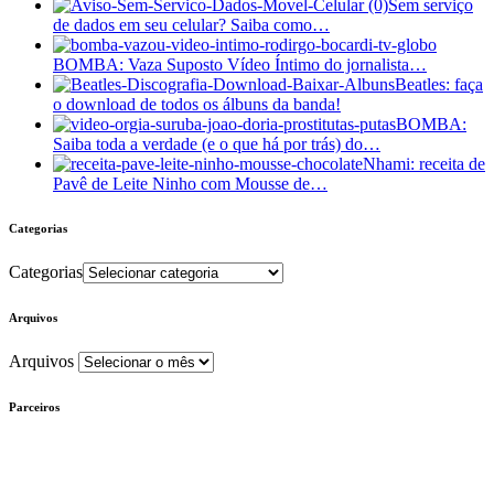
Sem serviço
de dados em seu celular? Saiba como…
BOMBA: Vaza Suposto Vídeo Íntimo do jornalista…
Beatles: faça
o download de todos os álbuns da banda!
BOMBA:
Saiba toda a verdade (e o que há por trás) do…
Nhami: receita de
Pavê de Leite Ninho com Mousse de…
Categorias
Categorias
Arquivos
Arquivos
Parceiros