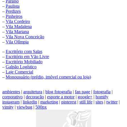
–
Paraíso
–
Paulista
–
Perdizes
–
Pinheiros
–
Vila Cordeiro
–
Vila Madalena
–
Vila Mariana
–
Vila Nova Conceição
–
Vila Olímpia
–
Escritório com Salas
–
Escritório em Vão Livre
–
Escritório Mobiliado
–
Galpão Logístico
–
Laje Comercial
–
Monousuário (prédio, imóvel comercial ou loja)
ambientes
|
arquitetura
|
blog fotografia
|
fan page
|
fotografia
|
corporativo
|
decoração
|
esporte a motor
|
google+
|
homify
instagram
|
linkedin
|
marketing
|
pinterest
|
still life
|
sites
|
twitter
|
vimity
|
viewbug
|
500px