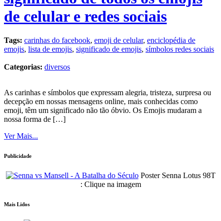
de celular e redes sociais
Tags:
carinhas do facebook
,
emoji de celular
,
enciclopédia de
emojis
,
lista de emojis
,
significado de emojis
,
símbolos redes sociais
Categorias:
diversos
As carinhas e símbolos que expressam alegria, tristeza, surpresa ou
decepção em nossas mensagens online, mais conhecidas como
emoji, têm um significado não tão óbvio. Os Emojis mudaram a
nossa forma de […]
Ver Mais...
Publicidade
Poster Senna Lotus 98T
: Clique na imagem
Mais Lidos