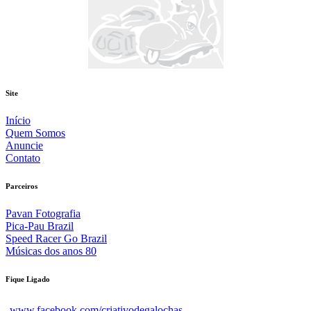
Site
Início
Quem Somos
Anuncie
Contato
Parceiros
Pavan Fotografia
Pica-Pau Brazil
Speed Racer Go Brazil
Músicas dos anos 80
Fique Ligado
www.facebook.com/criativodegalochas