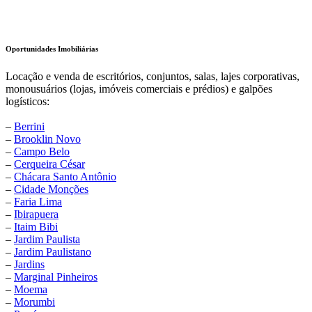
Oportunidades Imobiliárias
Locação e venda de escritórios, conjuntos, salas, lajes corporativas,
monousuários (lojas, imóveis comerciais e prédios) e galpões
logísticos:
–
Berrini
–
Brooklin Novo
–
Campo Belo
–
Cerqueira César
–
Chácara Santo Antônio
–
Cidade Monções
–
Faria Lima
–
Ibirapuera
–
Itaim Bibi
–
Jardim Paulista
–
Jardim Paulistano
–
Jardins
–
Marginal Pinheiros
–
Moema
–
Morumbi