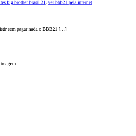
tes big brother brasil 21
,
ver bbb21 pela internet
sistir sem pagar nada o BBB21 […]
a imagem