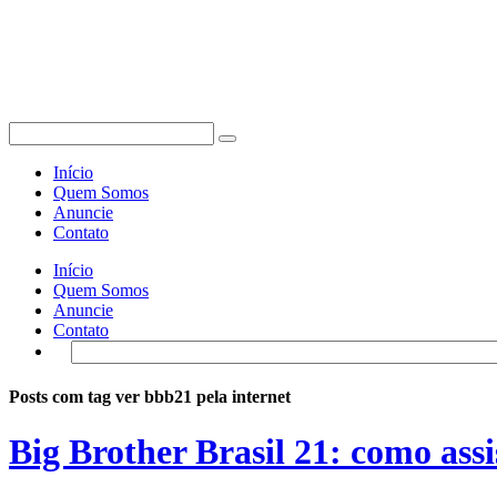
Início
Quem Somos
Anuncie
Contato
Início
Quem Somos
Anuncie
Contato
Posts com tag ver bbb21 pela internet
Big Brother Brasil 21: como assi