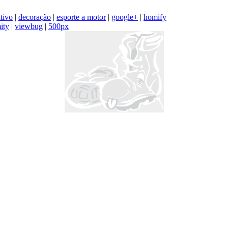
tivo
|
decoração
|
esporte a motor
|
google+
|
homify
ity
|
viewbug
|
500px