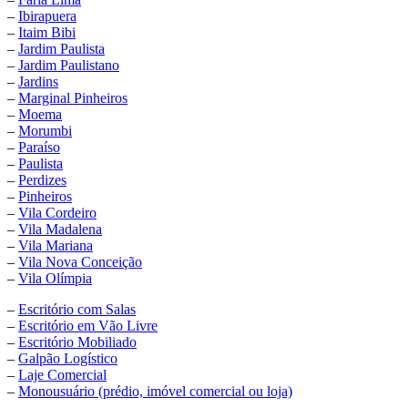
–
Ibirapuera
–
Itaim Bibi
–
Jardim Paulista
–
Jardim Paulistano
–
Jardins
–
Marginal Pinheiros
–
Moema
–
Morumbi
–
Paraíso
–
Paulista
–
Perdizes
–
Pinheiros
–
Vila Cordeiro
–
Vila Madalena
–
Vila Mariana
–
Vila Nova Conceição
–
Vila Olímpia
–
Escritório com Salas
–
Escritório em Vão Livre
–
Escritório Mobiliado
–
Galpão Logístico
–
Laje Comercial
–
Monousuário (prédio, imóvel comercial ou loja)