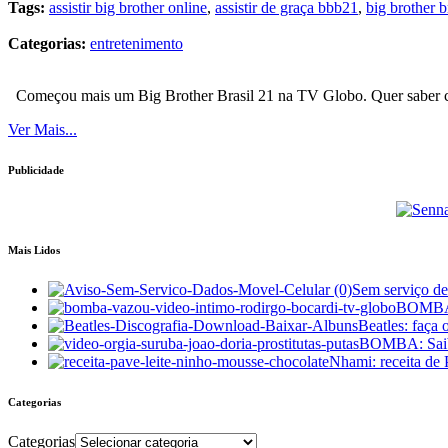
Tags:
assistir big brother online
,
assistir de graça bbb21
,
big brother b
Categorias:
entretenimento
Começou mais um Big Brother Brasil 21 na TV Globo. Quer saber com
Ver Mais...
Publicidade
Mais Lidos
Sem serviço d
BOMBA: 
Beatles: faça
BOMBA: Saiba
Nhami: receita de
Categorias
Categorias