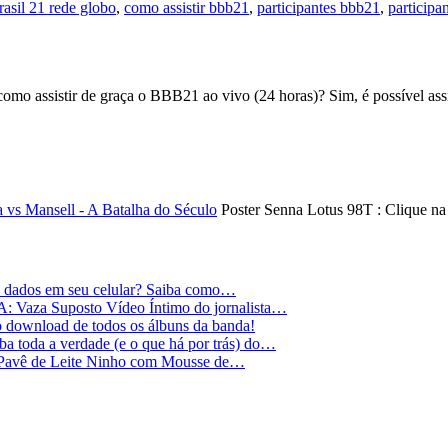
rasil 21 rede globo
,
como assistir bbb21
,
participantes bbb21
,
participan
o assistir de graça o BBB21 ao vivo (24 horas)? Sim, é possível as
Poster Senna Lotus 98T : Clique n
e dados em seu celular? Saiba como…
Vaza Suposto Vídeo Íntimo do jornalista…
 o download de todos os álbuns da banda!
 toda a verdade (e o que há por trás) do…
 Pavê de Leite Ninho com Mousse de…