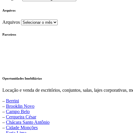
Arquivos
Arquivos
Parceiros
Oportunidades Imobiliárias
Locação e venda de escritórios, conjuntos, salas, lajes corporativas, m
–
Berrini
–
Brooklin Novo
–
Campo Belo
–
Cerqueira César
–
Chácara Santo Antônio
–
Cidade Monções
–
Faria Lima