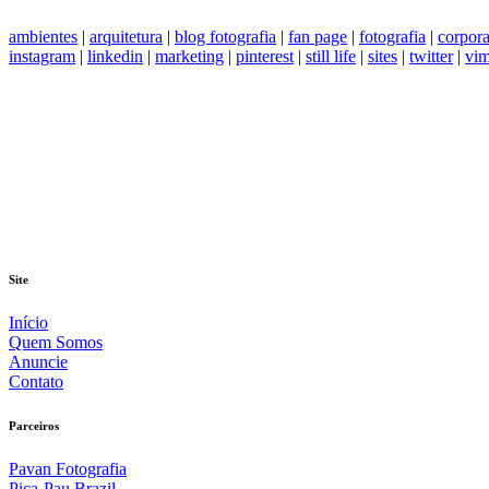
ambientes
|
arquitetura
|
blog fotografia
|
fan page
|
fotografia
|
corpora
instagram
|
linkedin
|
marketing
|
pinterest
|
still life
|
sites
|
twitter
|
vim
Site
Início
Quem Somos
Anuncie
Contato
Parceiros
Pavan Fotografia
Pica-Pau Brazil