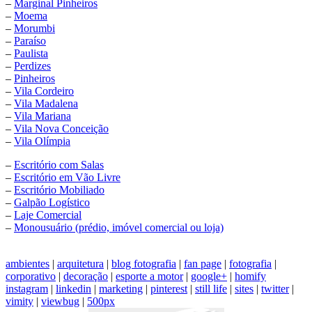
–
Marginal Pinheiros
–
Moema
–
Morumbi
–
Paraíso
–
Paulista
–
Perdizes
–
Pinheiros
–
Vila Cordeiro
–
Vila Madalena
–
Vila Mariana
–
Vila Nova Conceição
–
Vila Olímpia
–
Escritório com Salas
–
Escritório em Vão Livre
–
Escritório Mobiliado
–
Galpão Logístico
–
Laje Comercial
–
Monousuário (prédio, imóvel comercial ou loja)
ambientes
|
arquitetura
|
blog fotografia
|
fan page
|
fotografia
|
corporativo
|
decoração
|
esporte a motor
|
google+
|
homify
instagram
|
linkedin
|
marketing
|
pinterest
|
still life
|
sites
|
twitter
|
vimity
|
viewbug
|
500px