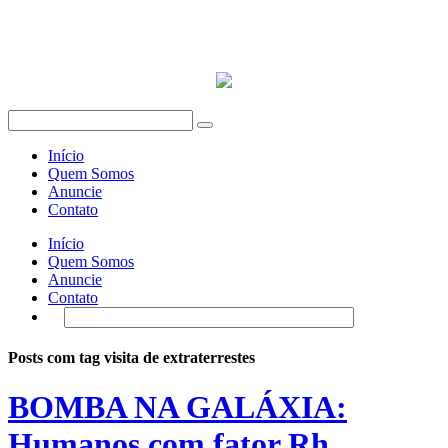
Início
Quem Somos
Anuncie
Contato
Início
Quem Somos
Anuncie
Contato
Posts com tag visita de extraterrestes
BOMBA NA GALÁXIA:
Humanos com fator Rh