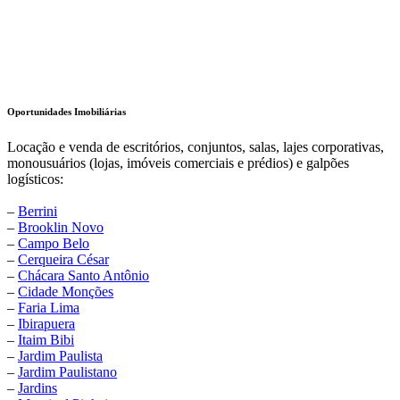
Oportunidades Imobiliárias
Locação e venda de escritórios, conjuntos, salas, lajes corporativas,
monousuários (lojas, imóveis comerciais e prédios) e galpões
logísticos:
–
Berrini
–
Brooklin Novo
–
Campo Belo
–
Cerqueira César
–
Chácara Santo Antônio
–
Cidade Monções
–
Faria Lima
–
Ibirapuera
–
Itaim Bibi
–
Jardim Paulista
–
Jardim Paulistano
–
Jardins