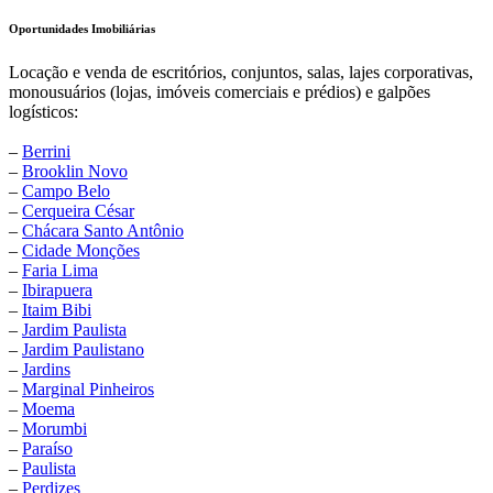
Oportunidades Imobiliárias
Locação e venda de escritórios, conjuntos, salas, lajes corporativas,
monousuários (lojas, imóveis comerciais e prédios) e galpões
logísticos:
–
Berrini
–
Brooklin Novo
–
Campo Belo
–
Cerqueira César
–
Chácara Santo Antônio
–
Cidade Monções
–
Faria Lima
–
Ibirapuera
–
Itaim Bibi
–
Jardim Paulista
–
Jardim Paulistano
–
Jardins
–
Marginal Pinheiros
–
Moema
–
Morumbi
–
Paraíso
–
Paulista
–
Perdizes