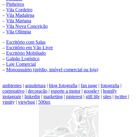
–
Pinheiros
–
Vila Cordeiro
–
Vila Madalena
–
Vila Mariana
–
Vila Nova Conceição
–
Vila Olímpia
–
Escritório com Salas
–
Escritório em Vão Livre
–
Escritório Mobiliado
–
Galpão Logístico
–
Laje Comercial
–
Monousuário (prédio, imóvel comercial ou loja)
ambientes
|
arquitetura
|
blog fotografia
|
fan page
|
fotografia
|
corporativo
|
decoração
|
esporte a motor
|
google+
|
homify
instagram
|
linkedin
|
marketing
|
pinterest
|
still life
|
sites
|
twitter
|
vimity
|
viewbug
|
500px