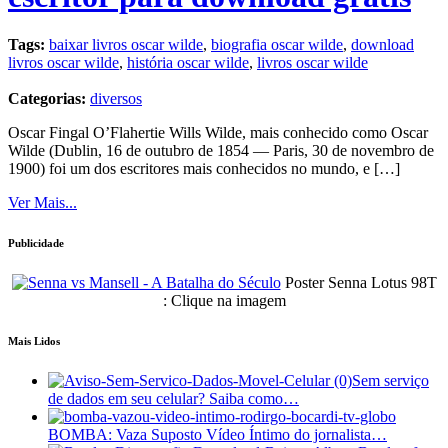
Tags:
baixar livros oscar wilde
,
biografia oscar wilde
,
download
livros oscar wilde
,
história oscar wilde
,
livros oscar wilde
Categorias:
diversos
Oscar Fingal O’Flahertie Wills Wilde, mais conhecido como Oscar
Wilde (Dublin, 16 de outubro de 1854 — Paris, 30 de novembro de
1900) foi um dos escritores mais conhecidos no mundo, e […]
Ver Mais...
Publicidade
Poster Senna Lotus 98T
: Clique na imagem
Mais Lidos
Sem serviço
de dados em seu celular? Saiba como…
BOMBA: Vaza Suposto Vídeo Íntimo do jornalista…