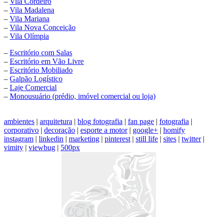
–
Vila Cordeiro
–
Vila Madalena
–
Vila Mariana
–
Vila Nova Conceição
–
Vila Olímpia
–
Escritório com Salas
–
Escritório em Vão Livre
–
Escritório Mobiliado
–
Galpão Logístico
–
Laje Comercial
–
Monousuário (prédio, imóvel comercial ou loja)
ambientes
|
arquitetura
|
blog fotografia
|
fan page
|
fotografia
|
corporativo
|
decoração
|
esporte a motor
|
google+
|
homify
instagram
|
linkedin
|
marketing
|
pinterest
|
still life
|
sites
|
twitter
|
vimity
|
viewbug
|
500px