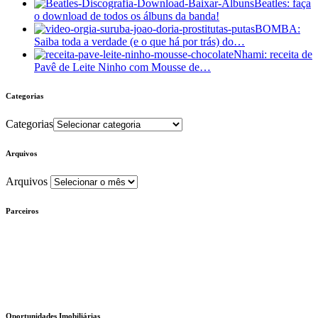
Beatles: faça
o download de todos os álbuns da banda!
BOMBA:
Saiba toda a verdade (e o que há por trás) do…
Nhami: receita de
Pavê de Leite Ninho com Mousse de…
Categorias
Categorias
Arquivos
Arquivos
Parceiros
Oportunidades Imobiliárias