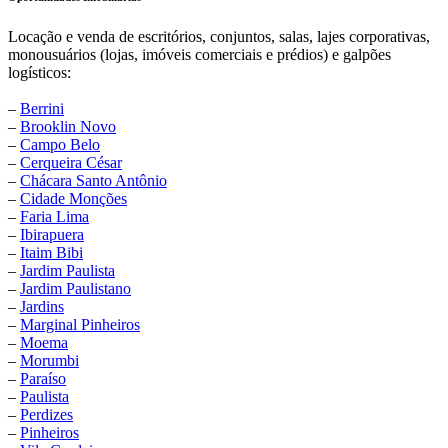
Locação e venda de escritórios, conjuntos, salas, lajes corporativas,
monousuários (lojas, imóveis comerciais e prédios) e galpões
logísticos:
–
Berrini
–
Brooklin Novo
–
Campo Belo
–
Cerqueira César
–
Chácara Santo Antônio
–
Cidade Monções
–
Faria Lima
–
Ibirapuera
–
Itaim Bibi
–
Jardim Paulista
–
Jardim Paulistano
–
Jardins
–
Marginal Pinheiros
–
Moema
–
Morumbi
–
Paraíso
–
Paulista
–
Perdizes
–
Pinheiros