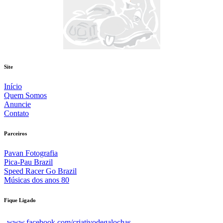
Site
Início
Quem Somos
Anuncie
Contato
Parceiros
Pavan Fotografia
Pica-Pau Brazil
Speed Racer Go Brazil
Músicas dos anos 80
Fique Ligado
www.facebook.com/criativodegalochas