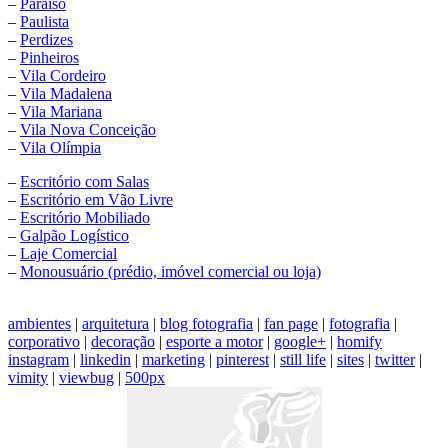
–
Paraíso
–
Paulista
–
Perdizes
–
Pinheiros
–
Vila Cordeiro
–
Vila Madalena
–
Vila Mariana
–
Vila Nova Conceição
–
Vila Olímpia
–
Escritório com Salas
–
Escritório em Vão Livre
–
Escritório Mobiliado
–
Galpão Logístico
–
Laje Comercial
–
Monousuário (prédio, imóvel comercial ou loja)
ambientes
|
arquitetura
|
blog fotografia
|
fan page
|
fotografia
|
corporativo
|
decoração
|
esporte a motor
|
google+
|
homify
instagram
|
linkedin
|
marketing
|
pinterest
|
still life
|
sites
|
twitter
|
vimity
|
viewbug
|
500px