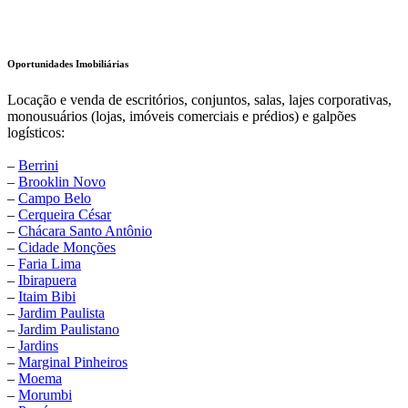
Oportunidades Imobiliárias
Locação e venda de escritórios, conjuntos, salas, lajes corporativas,
monousuários (lojas, imóveis comerciais e prédios) e galpões
logísticos:
–
Berrini
–
Brooklin Novo
–
Campo Belo
–
Cerqueira César
–
Chácara Santo Antônio
–
Cidade Monções
–
Faria Lima
–
Ibirapuera
–
Itaim Bibi
–
Jardim Paulista
–
Jardim Paulistano
–
Jardins
–
Marginal Pinheiros
–
Moema
–
Morumbi