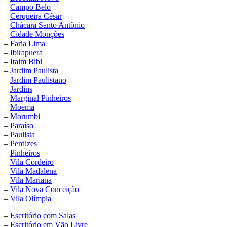
–
Campo Belo
–
Cerqueira César
–
Chácara Santo Antônio
–
Cidade Monções
–
Faria Lima
–
Ibirapuera
–
Itaim Bibi
–
Jardim Paulista
–
Jardim Paulistano
–
Jardins
–
Marginal Pinheiros
–
Moema
–
Morumbi
–
Paraíso
–
Paulista
–
Perdizes
–
Pinheiros
–
Vila Cordeiro
–
Vila Madalena
–
Vila Mariana
–
Vila Nova Conceição
–
Vila Olímpia
–
Escritório com Salas
–
Escritório em Vão Livre