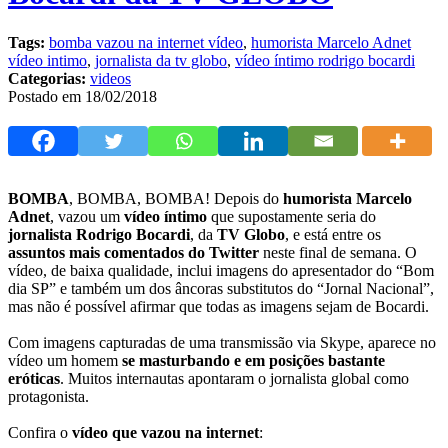
Tags:
bomba vazou na internet vídeo
,
humorista Marcelo Adnet
vídeo intimo
,
jornalista da tv globo
,
vídeo íntimo rodrigo bocardi
Categorias:
videos
Postado em 18/02/2018
BOMBA
, BOMBA, BOMBA! Depois do
humorista Marcelo
Adnet
, vazou um
vídeo íntimo
que supostamente seria do
jornalista Rodrigo Bocardi
, da
TV Globo
, e está entre os
assuntos mais comentados do Twitter
neste final de semana. O
vídeo, de baixa qualidade, inclui imagens do apresentador do “Bom
dia SP” e também um dos âncoras substitutos do “Jornal Nacional”,
mas não é possível afirmar que todas as imagens sejam de Bocardi.
Com imagens capturadas de uma transmissão via Skype, aparece no
vídeo um homem
se masturbando e em posições bastante
eróticas
. Muitos internautas apontaram o jornalista global como
protagonista.
Confira o
vídeo que vazou na internet
: