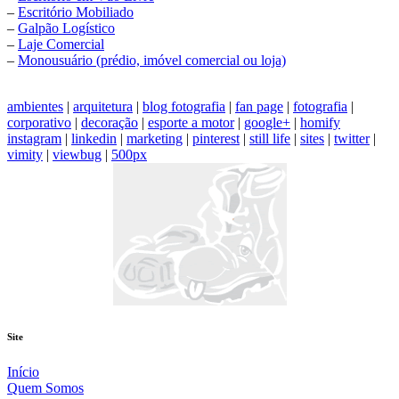
–
Escritório Mobiliado
–
Galpão Logístico
–
Laje Comercial
–
Monousuário (prédio, imóvel comercial ou loja)
ambientes
|
arquitetura
|
blog fotografia
|
fan page
|
fotografia
|
corporativo
|
decoração
|
esporte a motor
|
google+
|
homify
instagram
|
linkedin
|
marketing
|
pinterest
|
still life
|
sites
|
twitter
|
vimity
|
viewbug
|
500px
Site
Início
Quem Somos