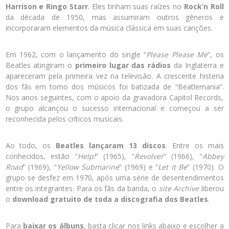
Harrison e Ringo Starr
. Eles tinham suas raízes no
Rock’n Roll
da década de 1950, mas assumiram outros gêneros e
incorporaram elementos da música clássica em suas canções.
Em 1962, com o lançamento do single “
Please Please Me
”, os
Beatles atingiram o
primeiro lugar das rádios
da Inglaterra e
apareceram pela primeira vez na televisão. A crescente histeria
dos fãs em torno dos músicos foi batizada de “Beatlemania”.
Nos anos seguintes, com o apoio da gravadora Capitol Records,
o grupo alcançou o sucesso internacional e começou a ser
reconhecida pelos críticos musicais.
Ao todo, os
Beatles lançaram 13 discos
. Entre os mais
conhecidos, estão “
Help!
” (1965), “
Revolver
” (1966), “
Abbey
Road
” (1969), “
Yellow Submarine
” (1969) e “
Let It Be
” (1970). O
grupo se desfez em 1970, após uma série de desentendimentos
entre os integrantes. Para os fãs da banda, o
site Archive
liberou
o
download gratuito de toda a discografia dos Beatles
.
Para
baixar os álbuns
, basta clicar nos links abaixo e escolher a