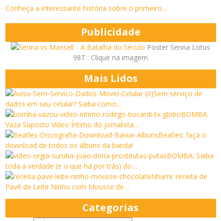
Conheça a interessante história sobre o primeiro…
Publicidade
Poster Senna Lotus
98T : Clique na imagem
Mais Lidos
Sem serviço de
dados em seu celular? Saiba como…
BOMBA:
Vaza Suposto Vídeo Íntimo do jornalista…
Beatles: faça o
download de todos os álbuns da banda!
BOMBA: Saiba
toda a verdade (e o que há por trás) do…
Nhami: receita de
Pavê de Leite Ninho com Mousse de…
Categorias