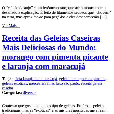
O “cabelo de anjo” é um fenômeno raro, que até o momento tem
desafiado a explicação. É feito de filamentos sedosos que “chovem”
na terra, mas aproxime-se para pegá-los e eles desaparecerão […]
Ver Mais...
Receita das Geleias Caseiras
Mais Deliciosas do Mundo:
morango com pimenta picante
e laranja com maracujá
Tags:
geleia laranja com maracujá
,
geleia morango com pimenta
,
geleias exóticas
,
mercearias finas luxo são paulo
,
receita geleia
caseira
Categorias:
diversos
Confesso que gosto de poucos tipo de geleias. Prefiro as geleias
tradicionais, mas as “exóticas” e as misturas inusitadas me atraem.