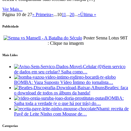
Ver Mais...
Página 10 de 27
« Primeira
«
...
10
11
...
20
...
»
Última »
Publicidade
Poster Senna Lotus 98T
: Clique na imagem
Mais Lidos
Sem serviço
de dados em seu celular? Saiba como…
BOMBA: Vaza Suposto Vídeo Íntimo do jornalista…
Beatles: faça
o download de todos os álbuns da banda!
BOMBA:
Saiba toda a verdade (e o que há por trás) do…
Nhami: receita de
Pavê de Leite Ninho com Mousse de…
Categorias