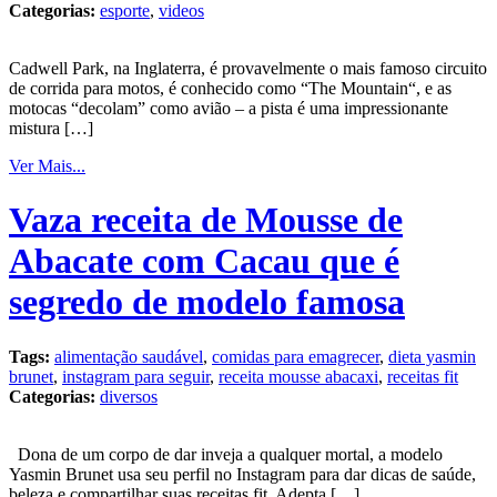
Categorias:
esporte
,
videos
Cadwell Park, na Inglaterra, é provavelmente o mais famoso circuito
de corrida para motos, é conhecido como “The Mountain“, e as
motocas “decolam” como avião – a pista é uma impressionante
mistura […]
Ver Mais...
Vaza receita de Mousse de
Abacate com Cacau que é
segredo de modelo famosa
Tags:
alimentação saudável
,
comidas para emagrecer
,
dieta yasmin
brunet
,
instagram para seguir
,
receita mousse abacaxi
,
receitas fit
Categorias:
diversos
Dona de um corpo de dar inveja a qualquer mortal, a modelo
Yasmin Brunet usa seu perfil no Instagram para dar dicas de saúde,
beleza e compartilhar suas receitas fit. Adepta […]