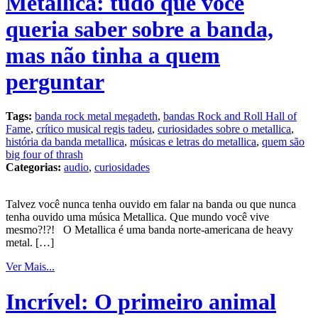
Metallica: tudo que você
queria saber sobre a banda,
mas não tinha a quem
perguntar
Tags:
banda rock metal megadeth
,
bandas Rock and Roll Hall of
Fame
,
crítico musical regis tadeu
,
curiosidades sobre o metallica
,
história da banda metallica
,
músicas e letras do metallica
,
quem são
big four of thrash
Categorias:
audio
,
curiosidades
Talvez você nunca tenha ouvido em falar na banda ou que nunca
tenha ouvido uma música Metallica. Que mundo você vive
mesmo?!?! O Metallica é uma banda norte-americana de heavy
metal. […]
Ver Mais...
Incrível: O primeiro animal