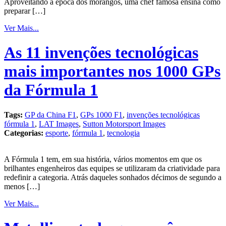
Aproveitando a época dos morangos, uma chef famosa ensina como
preparar […]
Ver Mais...
As 11 invenções tecnológicas
mais importantes nos 1000 GPs
da Fórmula 1
Tags:
GP da China F1
,
GPs 1000 F1
,
invenções tecnológicas
fórmula 1
,
LAT Images
,
Sutton Motorsport Images
Categorias:
esporte
,
fórmula 1
,
tecnologia
A Fórmula 1 tem, em sua história, vários momentos em que os
brilhantes engenheiros das equipes se utilizaram da criatividade para
redefinir a categoria. Atrás daqueles sonhados décimos de segundo a
menos […]
Ver Mais...