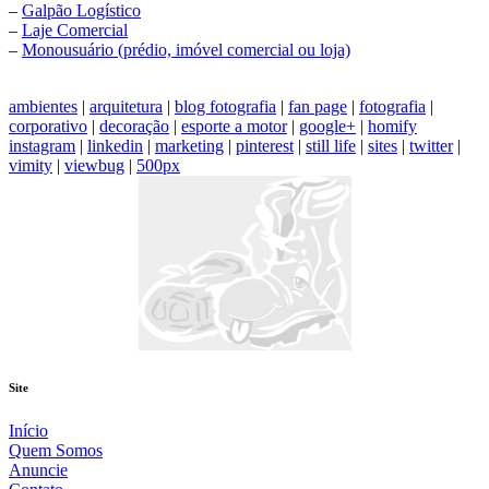
–
Galpão Logístico
–
Laje Comercial
–
Monousuário (prédio, imóvel comercial ou loja)
ambientes
|
arquitetura
|
blog fotografia
|
fan page
|
fotografia
|
corporativo
|
decoração
|
esporte a motor
|
google+
|
homify
instagram
|
linkedin
|
marketing
|
pinterest
|
still life
|
sites
|
twitter
|
vimity
|
viewbug
|
500px
Site
Início
Quem Somos
Anuncie