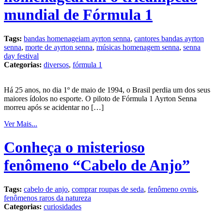
mundial de Fórmula 1
Tags:
bandas homenageiam ayrton senna
,
cantores bandas ayrton
senna
,
morte de ayrton senna
,
músicas homenagem senna
,
senna
day festival
Categorias:
diversos
,
fórmula 1
Há 25 anos, no dia 1º de maio de 1994, o Brasil perdia um dos seus
maiores ídolos no esporte. O piloto de Fórmula 1 Ayrton Senna
morreu após se acidentar no […]
Ver Mais...
Conheça o misterioso
fenômeno “Cabelo de Anjo”
Tags:
cabelo de anjo
,
comprar roupas de seda
,
fenômeno ovnis
,
fenômenos raros da natureza
Categorias:
curiosidades