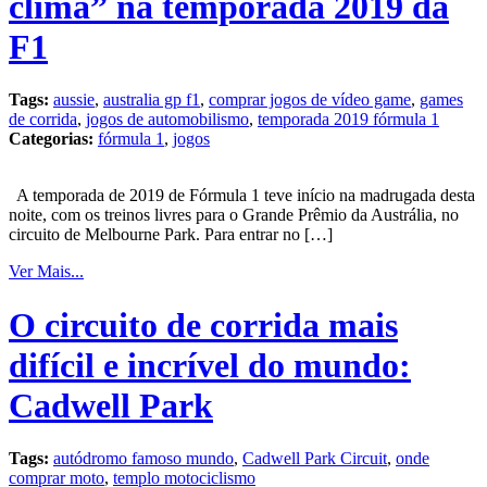
clima” na temporada 2019 da
F1
Tags:
aussie
,
australia gp f1
,
comprar jogos de vídeo game
,
games
de corrida
,
jogos de automobilismo
,
temporada 2019 fórmula 1
Categorias:
fórmula 1
,
jogos
A temporada de 2019 de Fórmula 1 teve início na madrugada desta
noite, com os treinos livres para o Grande Prêmio da Austrália, no
circuito de Melbourne Park. Para entrar no […]
Ver Mais...
O circuito de corrida mais
difícil e incrível do mundo:
Cadwell Park
Tags:
autódromo famoso mundo
,
Cadwell Park Circuit
,
onde
comprar moto
,
templo motociclismo