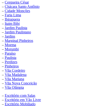
–
Cerqueira César
–
Chácara Santo Antônio
–
Cidade Monções
–
Faria Lima
–
Ibirapuera
–
Itaim Bibi
–
Jardim Paulista
–
Jardim Paulistano
–
Jardins
–
Marginal Pinheiros
–
Moema
–
Morumbi
–
Paraíso
–
Paulista
–
Perdizes
–
Pinheiros
–
Vila Cordeiro
–
Vila Madalena
–
Vila Mariana
–
Vila Nova Conceição
–
Vila Olímpia
–
Escritório com Salas
–
Escritório em Vão Livre
–
Escritório Mobiliado