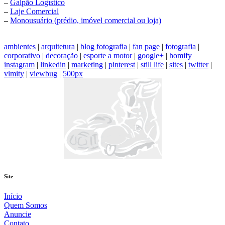
–
Galpão Logístico
–
Laje Comercial
–
Monousuário (prédio, imóvel comercial ou loja)
ambientes
|
arquitetura
|
blog fotografia
|
fan page
|
fotografia
|
corporativo
|
decoração
|
esporte a motor
|
google+
|
homify
instagram
|
linkedin
|
marketing
|
pinterest
|
still life
|
sites
|
twitter
|
vimity
|
viewbug
|
500px
Site
Início
Quem Somos
Anuncie
Contato