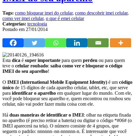
Tags:
como bloquear imei do celular
,
como descobrir imei celular
,
como ver imei celular
,
o que é emei celular
Categorias:
tecnologia
Postado em 27/01/2014
Esta
dica
é
super importante
para quem
perdeu
ou para quem
teve o
celular roubado
:
saiba como ver e bloquear o código
IMEI do seu aparelho
!
O
IMEI (International Mobile Equipment Identity)
é um
código
único
de 15 dígitos de cada aparelho celular, tablet, etc, que serve
para
identificar o aparelho
em qualquer lugar do mundo. Com ele,
você pode bloquear seu aparelho e, quem encontrou ou roubou seu
celular, não vai poder fazer muita coisa com ele.
Há
duas maneiras de identificar o IMEI
: olhar na etiqueta fixada
no aparelho (é preciso retirar a bateria) ou digitar o código *#06# (o
IMEI aparecerá na tela). O número consiste de 4 grupos, que
seguem o padrão: nnnnnn–nn-nnnnnn-n. É interessante que você