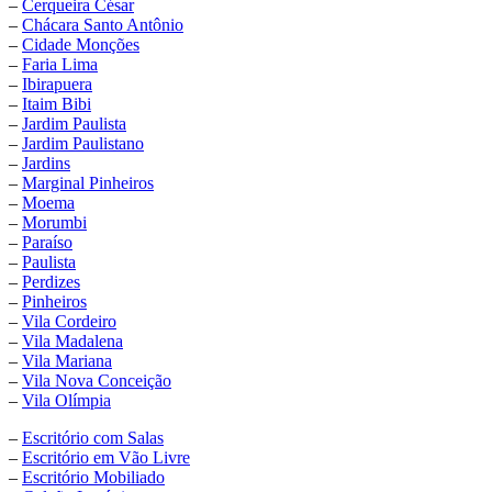
–
Cerqueira César
–
Chácara Santo Antônio
–
Cidade Monções
–
Faria Lima
–
Ibirapuera
–
Itaim Bibi
–
Jardim Paulista
–
Jardim Paulistano
–
Jardins
–
Marginal Pinheiros
–
Moema
–
Morumbi
–
Paraíso
–
Paulista
–
Perdizes
–
Pinheiros
–
Vila Cordeiro
–
Vila Madalena
–
Vila Mariana
–
Vila Nova Conceição
–
Vila Olímpia
–
Escritório com Salas
–
Escritório em Vão Livre
–
Escritório Mobiliado