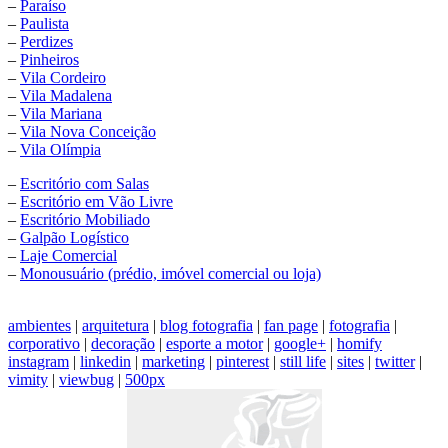
–
Paraíso
–
Paulista
–
Perdizes
–
Pinheiros
–
Vila Cordeiro
–
Vila Madalena
–
Vila Mariana
–
Vila Nova Conceição
–
Vila Olímpia
–
Escritório com Salas
–
Escritório em Vão Livre
–
Escritório Mobiliado
–
Galpão Logístico
–
Laje Comercial
–
Monousuário (prédio, imóvel comercial ou loja)
ambientes
|
arquitetura
|
blog fotografia
|
fan page
|
fotografia
|
corporativo
|
decoração
|
esporte a motor
|
google+
|
homify
instagram
|
linkedin
|
marketing
|
pinterest
|
still life
|
sites
|
twitter
|
vimity
|
viewbug
|
500px