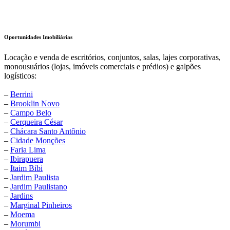
Oportunidades Imobiliárias
Locação e venda de escritórios, conjuntos, salas, lajes corporativas,
monousuários (lojas, imóveis comerciais e prédios) e galpões
logísticos:
–
Berrini
–
Brooklin Novo
–
Campo Belo
–
Cerqueira César
–
Chácara Santo Antônio
–
Cidade Monções
–
Faria Lima
–
Ibirapuera
–
Itaim Bibi
–
Jardim Paulista
–
Jardim Paulistano
–
Jardins
–
Marginal Pinheiros
–
Moema
–
Morumbi