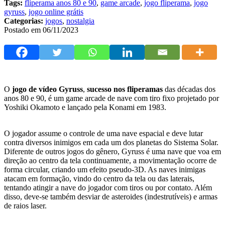
Tags:
fliperama anos 80 e 90
,
game arcade
,
jogo fliperama
,
jogo
gyruss
,
jogo online grátis
Categorias:
jogos
,
nostalgia
Postado em 06/11/2023
O
jogo de vídeo Gyruss
,
sucesso nos fliperamas
das décadas dos
anos 80 e 90, é um game arcade de nave com tiro fixo projetado por
Yoshiki Okamoto e lançado pela Konami em 1983.
O jogador assume o controle de uma nave espacial e deve lutar
contra diversos inimigos em cada um dos planetas do Sistema Solar.
Diferente de outros jogos do gênero, Gyruss é uma nave que voa em
direção ao centro da tela continuamente, a movimentação ocorre de
forma circular, criando um efeito pseudo-3D. As naves inimigas
atacam em formação, vindo do centro da tela ou das laterais,
tentando atingir a nave do jogador com tiros ou por contato. Além
disso, deve-se também desviar de asteroides (indestrutíveis) e armas
de raios laser.