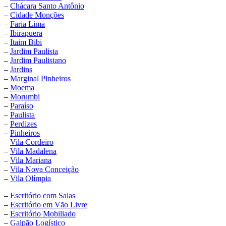
–
Chácara Santo Antônio
–
Cidade Monções
–
Faria Lima
–
Ibirapuera
–
Itaim Bibi
–
Jardim Paulista
–
Jardim Paulistano
–
Jardins
–
Marginal Pinheiros
–
Moema
–
Morumbi
–
Paraíso
–
Paulista
–
Perdizes
–
Pinheiros
–
Vila Cordeiro
–
Vila Madalena
–
Vila Mariana
–
Vila Nova Conceição
–
Vila Olímpia
–
Escritório com Salas
–
Escritório em Vão Livre
–
Escritório Mobiliado
–
Galpão Logístico