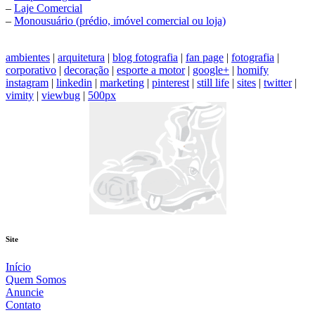
–
Laje Comercial
–
Monousuário (prédio, imóvel comercial ou loja)
ambientes
|
arquitetura
|
blog fotografia
|
fan page
|
fotografia
|
corporativo
|
decoração
|
esporte a motor
|
google+
|
homify
instagram
|
linkedin
|
marketing
|
pinterest
|
still life
|
sites
|
twitter
|
vimity
|
viewbug
|
500px
Site
Início
Quem Somos
Anuncie
Contato