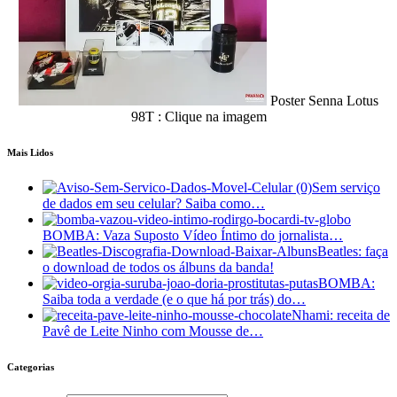
Poster Senna Lotus
98T : Clique na imagem
Mais Lidos
Sem serviço
de dados em seu celular? Saiba como…
BOMBA: Vaza Suposto Vídeo Íntimo do jornalista…
Beatles: faça
o download de todos os álbuns da banda!
BOMBA:
Saiba toda a verdade (e o que há por trás) do…
Nhami: receita de
Pavê de Leite Ninho com Mousse de…
Categorias