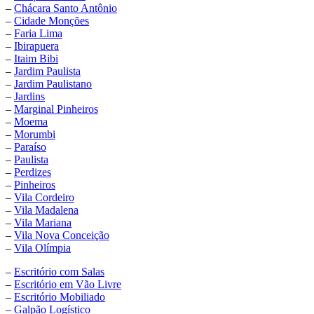
–
Chácara Santo Antônio
–
Cidade Monções
–
Faria Lima
–
Ibirapuera
–
Itaim Bibi
–
Jardim Paulista
–
Jardim Paulistano
–
Jardins
–
Marginal Pinheiros
–
Moema
–
Morumbi
–
Paraíso
–
Paulista
–
Perdizes
–
Pinheiros
–
Vila Cordeiro
–
Vila Madalena
–
Vila Mariana
–
Vila Nova Conceição
–
Vila Olímpia
–
Escritório com Salas
–
Escritório em Vão Livre
–
Escritório Mobiliado
–
Galpão Logístico