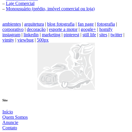
–
Laje Comercial
–
Monousuário (prédio, imóvel comercial ou loja)
ambientes
|
arquitetura
|
blog fotografia
|
fan page
|
fotografia
|
corporativo
|
decoração
|
esporte a motor
|
google+
|
homify
instagram
|
linkedin
|
marketing
|
pinterest
|
still life
|
sites
|
twitter
|
vimity
|
viewbug
|
500px
Site
Início
Quem Somos
Anuncie
Contato