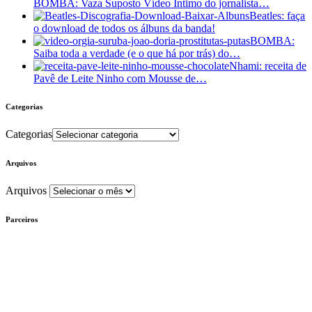
BOMBA: Vaza Suposto Vídeo Íntimo do jornalista…
Beatles: faça
o download de todos os álbuns da banda!
BOMBA:
Saiba toda a verdade (e o que há por trás) do…
Nhami: receita de
Pavê de Leite Ninho com Mousse de…
Categorias
Categorias
Arquivos
Arquivos
Parceiros