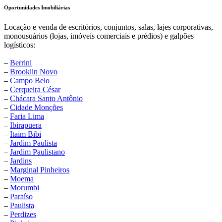
Oportunidades Imobiliárias
Locação e venda de escritórios, conjuntos, salas, lajes corporativas,
monousuários (lojas, imóveis comerciais e prédios) e galpões
logísticos:
–
Berrini
–
Brooklin Novo
–
Campo Belo
–
Cerqueira César
–
Chácara Santo Antônio
–
Cidade Monções
–
Faria Lima
–
Ibirapuera
–
Itaim Bibi
–
Jardim Paulista
–
Jardim Paulistano
–
Jardins
–
Marginal Pinheiros
–
Moema
–
Morumbi
–
Paraíso
–
Paulista
–
Perdizes