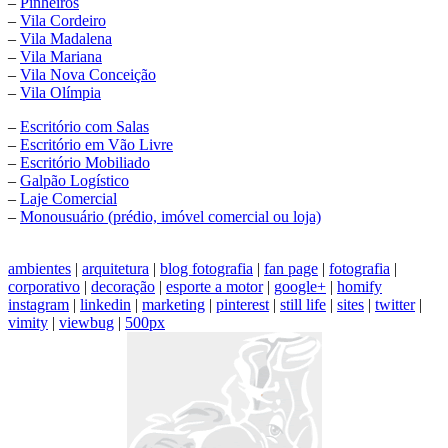
–
Pinheiros
–
Vila Cordeiro
–
Vila Madalena
–
Vila Mariana
–
Vila Nova Conceição
–
Vila Olímpia
–
Escritório com Salas
–
Escritório em Vão Livre
–
Escritório Mobiliado
–
Galpão Logístico
–
Laje Comercial
–
Monousuário (prédio, imóvel comercial ou loja)
ambientes
|
arquitetura
|
blog fotografia
|
fan page
|
fotografia
|
corporativo
|
decoração
|
esporte a motor
|
google+
|
homify
instagram
|
linkedin
|
marketing
|
pinterest
|
still life
|
sites
|
twitter
|
vimity
|
viewbug
|
500px