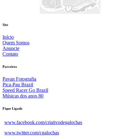
Site
Início
Quem Somos
Anuncie
Contato
Parceiros
Pavan Fotografia
Pica-Pau Brazil
Speed Racer Go Brazil
Músicas dos anos 80
Fique Ligado
www.facebook.com/criativodegalochas
www.twitter.com/cgalochas