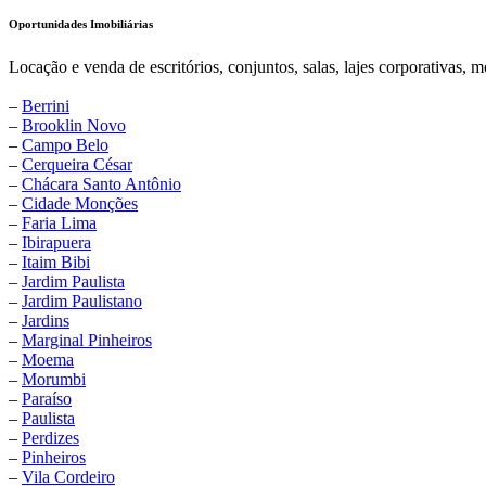
Oportunidades Imobiliárias
Locação e venda de escritórios, conjuntos, salas, lajes corporativas, m
–
Berrini
–
Brooklin Novo
–
Campo Belo
–
Cerqueira César
–
Chácara Santo Antônio
–
Cidade Monções
–
Faria Lima
–
Ibirapuera
–
Itaim Bibi
–
Jardim Paulista
–
Jardim Paulistano
–
Jardins
–
Marginal Pinheiros
–
Moema
–
Morumbi
–
Paraíso
–
Paulista
–
Perdizes
–
Pinheiros
–
Vila Cordeiro