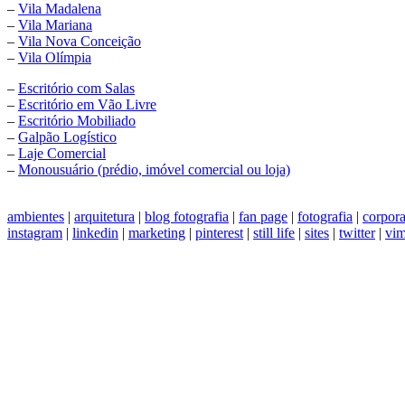
–
Vila Madalena
–
Vila Mariana
–
Vila Nova Conceição
–
Vila Olímpia
–
Escritório com Salas
–
Escritório em Vão Livre
–
Escritório Mobiliado
–
Galpão Logístico
–
Laje Comercial
–
Monousuário (prédio, imóvel comercial ou loja)
ambientes
|
arquitetura
|
blog fotografia
|
fan page
|
fotografia
|
corpora
instagram
|
linkedin
|
marketing
|
pinterest
|
still life
|
sites
|
twitter
|
vim