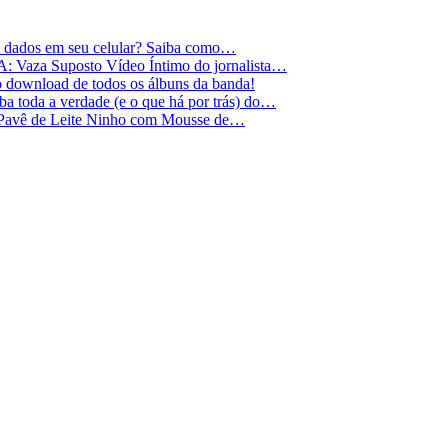
e dados em seu celular? Saiba como…
Vaza Suposto Vídeo Íntimo do jornalista…
 o download de todos os álbuns da banda!
 toda a verdade (e o que há por trás) do…
 Pavê de Leite Ninho com Mousse de…