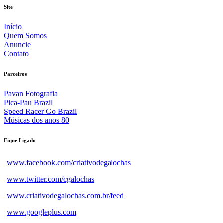
Site
Início
Quem Somos
Anuncie
Contato
Parceiros
Pavan Fotografia
Pica-Pau Brazil
Speed Racer Go Brazil
Músicas dos anos 80
Fique Ligado
www.facebook.com/criativodegalochas
www.twitter.com/cgalochas
www.criativodegalochas.com.br/feed
www.googleplus.com