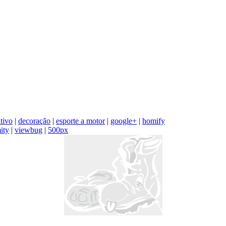
tivo
|
decoração
|
esporte a motor
|
google+
|
homify
ity
|
viewbug
|
500px