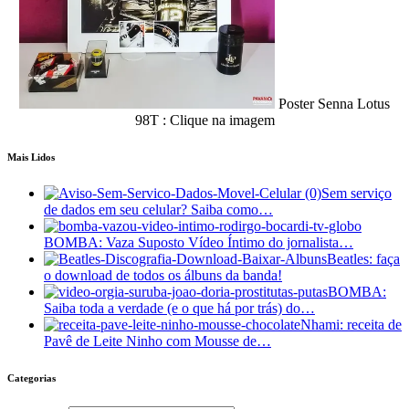
Poster Senna Lotus
98T : Clique na imagem
Mais Lidos
Sem serviço
de dados em seu celular? Saiba como…
BOMBA: Vaza Suposto Vídeo Íntimo do jornalista…
Beatles: faça
o download de todos os álbuns da banda!
BOMBA:
Saiba toda a verdade (e o que há por trás) do…
Nhami: receita de
Pavê de Leite Ninho com Mousse de…
Categorias