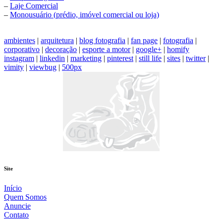
–
Laje Comercial
–
Monousuário (prédio, imóvel comercial ou loja)
ambientes
|
arquitetura
|
blog fotografia
|
fan page
|
fotografia
|
corporativo
|
decoração
|
esporte a motor
|
google+
|
homify
instagram
|
linkedin
|
marketing
|
pinterest
|
still life
|
sites
|
twitter
|
vimity
|
viewbug
|
500px
Site
Início
Quem Somos
Anuncie
Contato