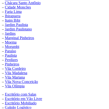
–
Chácara Santo Antônio
–
Cidade Monções
–
Faria Lima
–
Ibirapuera
–
Itaim Bibi
–
Jardim Paulista
–
Jardim Paulistano
–
Jardins
–
Marginal Pinheiros
–
Moema
–
Morumbi
–
Paraíso
–
Paulista
–
Perdizes
–
Pinheiros
–
Vila Cordeiro
–
Vila Madalena
–
Vila Mariana
–
Vila Nova Conceição
–
Vila Olímpia
–
Escritório com Salas
–
Escritório em Vão Livre
–
Escritório Mobiliado
–
Galpão Logístico