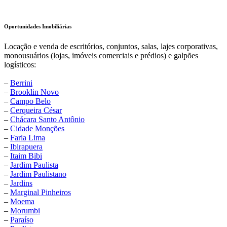
Oportunidades Imobiliárias
Locação e venda de escritórios, conjuntos, salas, lajes corporativas,
monousuários (lojas, imóveis comerciais e prédios) e galpões
logísticos:
–
Berrini
–
Brooklin Novo
–
Campo Belo
–
Cerqueira César
–
Chácara Santo Antônio
–
Cidade Monções
–
Faria Lima
–
Ibirapuera
–
Itaim Bibi
–
Jardim Paulista
–
Jardim Paulistano
–
Jardins
–
Marginal Pinheiros
–
Moema
–
Morumbi
–
Paraíso