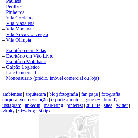
–
Paulista
–
Perdizes
–
Pinheiros
–
Vila Cordeiro
–
Vila Madalena
–
Vila Mariana
–
Vila Nova Conceição
–
Vila Olímpia
–
Escritório com Salas
–
Escritório em Vão Livre
–
Escritório Mobiliado
–
Galpão Logístico
–
Laje Comercial
–
Monousuário (prédio, imóvel comercial ou loja)
ambientes
|
arquitetura
|
blog fotografia
|
fan page
|
fotografia
|
corporativo
|
decoração
|
esporte a motor
|
google+
|
homify
instagram
|
linkedin
|
marketing
|
pinterest
|
still life
|
sites
|
twitter
|
vimity
|
viewbug
|
500px