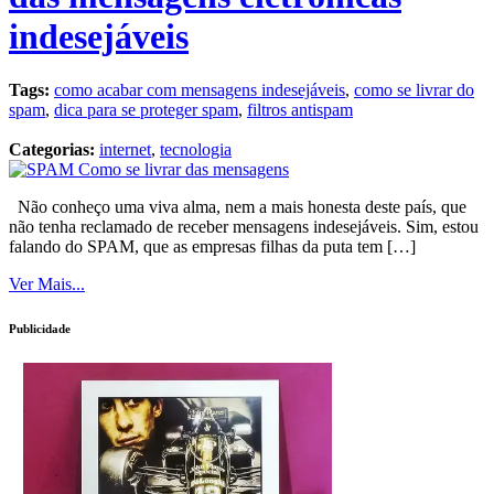
indesejáveis
Tags:
como acabar com mensagens indesejáveis
,
como se livrar do
spam
,
dica para se proteger spam
,
filtros antispam
Categorias:
internet
,
tecnologia
Não conheço uma viva alma, nem a mais honesta deste país, que
não tenha reclamado de receber mensagens indesejáveis. Sim, estou
falando do SPAM, que as empresas filhas da puta tem […]
Ver Mais...
Publicidade