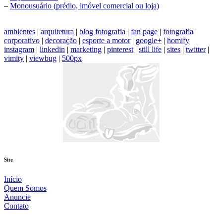
–
Monousuário (prédio, imóvel comercial ou loja)
ambientes
|
arquitetura
|
blog fotografia
|
fan page
|
fotografia
|
corporativo
|
decoração
|
esporte a motor
|
google+
|
homify
instagram
|
linkedin
|
marketing
|
pinterest
|
still life
|
sites
|
twitter
|
vimity
|
viewbug
|
500px
Site
Início
Quem Somos
Anuncie
Contato