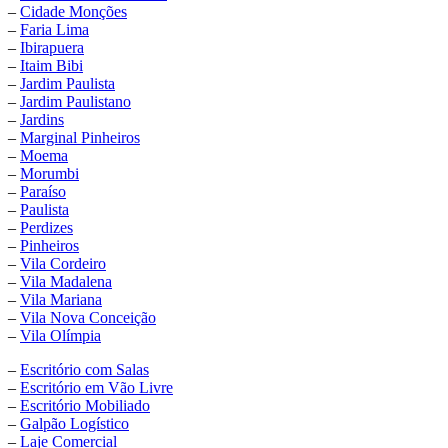
–
Cidade Monções
–
Faria Lima
–
Ibirapuera
–
Itaim Bibi
–
Jardim Paulista
–
Jardim Paulistano
–
Jardins
–
Marginal Pinheiros
–
Moema
–
Morumbi
–
Paraíso
–
Paulista
–
Perdizes
–
Pinheiros
–
Vila Cordeiro
–
Vila Madalena
–
Vila Mariana
–
Vila Nova Conceição
–
Vila Olímpia
–
Escritório com Salas
–
Escritório em Vão Livre
–
Escritório Mobiliado
–
Galpão Logístico
–
Laje Comercial