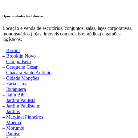
Oportunidades Imobiliárias
Locação e venda de escritórios, conjuntos, salas, lajes corporativas,
monousuários (lojas, imóveis comerciais e prédios) e galpões
logísticos:
–
Berrini
–
Brooklin Novo
–
Campo Belo
–
Cerqueira César
–
Chácara Santo Antônio
–
Cidade Monções
–
Faria Lima
–
Ibirapuera
–
Itaim Bibi
–
Jardim Paulista
–
Jardim Paulistano
–
Jardins
–
Marginal Pinheiros
–
Moema
–
Morumbi
–
Paraíso