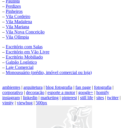
–
Paulista
–
Perdizes
–
Pinheiros
–
Vila Cordeiro
–
Vila Madalena
–
Vila Mariana
–
Vila Nova Conceição
–
Vila Olímpia
–
Escritório com Salas
–
Escritório em Vão Livre
–
Escritório Mobiliado
–
Galpão Logístico
–
Laje Comercial
–
Monousuário (prédio, imóvel comercial ou loja)
ambientes
|
arquitetura
|
blog fotografia
|
fan page
|
fotografia
|
corporativo
|
decoração
|
esporte a motor
|
google+
|
homify
instagram
|
linkedin
|
marketing
|
pinterest
|
still life
|
sites
|
twitter
|
vimity
|
viewbug
|
500px