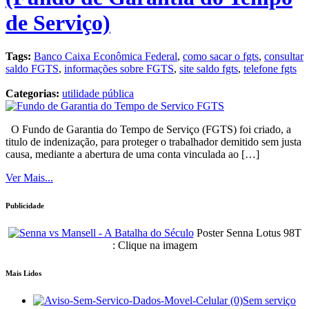
de Serviço)
Tags:
Banco Caixa Econômica Federal
,
como sacar o fgts
,
consultar
saldo FGTS
,
informações sobre FGTS
,
site saldo fgts
,
telefone fgts
Categorias:
utilidade pública
O Fundo de Garantia do Tempo de Serviço (FGTS) foi criado, a
titulo de indenização, para proteger o trabalhador demitido sem justa
causa, mediante a abertura de uma conta vinculada ao […]
Ver Mais...
Publicidade
Poster Senna Lotus 98T
: Clique na imagem
Mais Lidos
Sem serviço