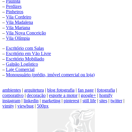
–
Paulista
–
Perdizes
–
Pinheiros
–
Vila Cordeiro
–
Vila Madalena
–
Vila Mariana
–
Vila Nova Conceição
–
Vila Olímpia
–
Escritório com Salas
–
Escritório em Vão Livre
–
Escritório Mobiliado
–
Galpão Logístico
–
Laje Comercial
–
Monousuário (prédio, imóvel comercial ou loja)
ambientes
|
arquitetura
|
blog fotografia
|
fan page
|
fotografia
|
corporativo
|
decoração
|
esporte a motor
|
google+
|
homify
instagram
|
linkedin
|
marketing
|
pinterest
|
still life
|
sites
|
twitter
|
vimity
|
viewbug
|
500px