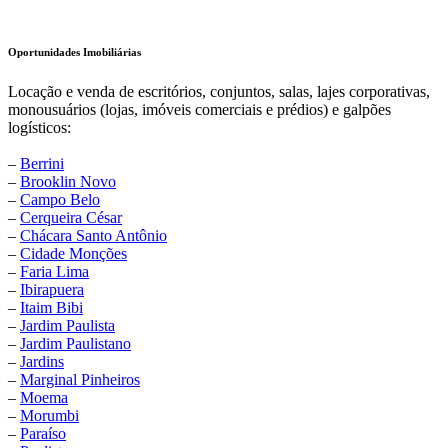
Oportunidades Imobiliárias
Locação e venda de escritórios, conjuntos, salas, lajes corporativas,
monousuários (lojas, imóveis comerciais e prédios) e galpões
logísticos:
–
Berrini
–
Brooklin Novo
–
Campo Belo
–
Cerqueira César
–
Chácara Santo Antônio
–
Cidade Monções
–
Faria Lima
–
Ibirapuera
–
Itaim Bibi
–
Jardim Paulista
–
Jardim Paulistano
–
Jardins
–
Marginal Pinheiros
–
Moema
–
Morumbi
–
Paraíso