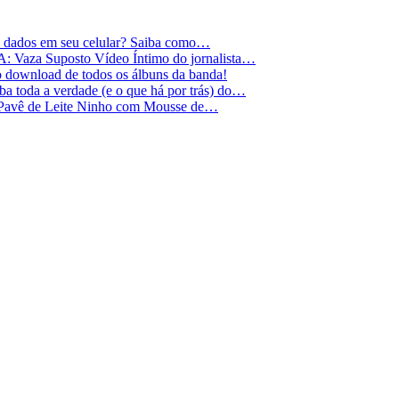
e dados em seu celular? Saiba como…
Vaza Suposto Vídeo Íntimo do jornalista…
 o download de todos os álbuns da banda!
 toda a verdade (e o que há por trás) do…
 Pavê de Leite Ninho com Mousse de…