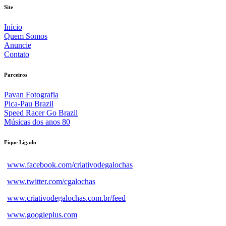
Site
Início
Quem Somos
Anuncie
Contato
Parceiros
Pavan Fotografia
Pica-Pau Brazil
Speed Racer Go Brazil
Músicas dos anos 80
Fique Ligado
www.facebook.com/criativodegalochas
www.twitter.com/cgalochas
www.criativodegalochas.com.br/feed
www.googleplus.com