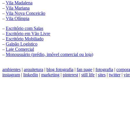
–
Vila Madalena
–
Vila Mariana
–
Vila Nova Conceição
–
Vila Olímpia
–
Escritório com Salas
–
Escritório em Vão Livre
–
Escritório Mobiliado
–
Galpão Logístico
–
Laje Comercial
–
Monousuário (prédio, imóvel comercial ou loja)
ambientes
|
arquitetura
|
blog fotografia
|
fan page
|
fotografia
|
corpora
instagram
|
linkedin
|
marketing
|
pinterest
|
still life
|
sites
|
twitter
|
vim