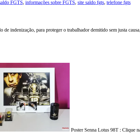
 saldo FGTS
,
informações sobre FGTS
,
site saldo fgts
,
telefone fgts
 de indenização, para proteger o trabalhador demitido sem justa causa
Poster Senna Lotus 98T : Clique 