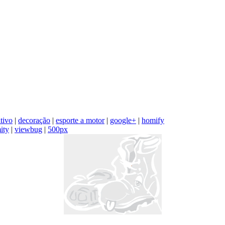
tivo
|
decoração
|
esporte a motor
|
google+
|
homify
ity
|
viewbug
|
500px