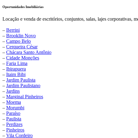
Oportunidades Imobiliárias
Locação e venda de escritórios, conjuntos, salas, lajes corporativas, m
–
Berrini
–
Brooklin Novo
–
Campo Belo
–
Cerqueira César
–
Chácara Santo Antônio
–
Cidade Monções
–
Faria Lima
–
Ibirapuera
–
Itaim Bibi
–
Jardim Paulista
–
Jardim Paulistano
–
Jardins
–
Marginal Pinheiros
–
Moema
–
Morumbi
–
Paraíso
–
Paulista
–
Perdizes
–
Pinheiros
–
Vila Cordeiro